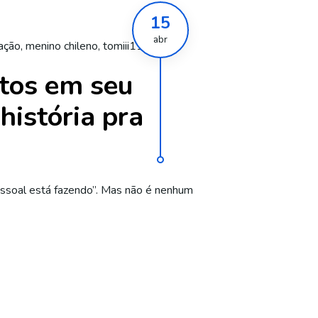
15
abr
ração
,
menino chileno
,
tomiii11
itos em seu
história pra
pessoal está fazendo”. Mas não é nenhum