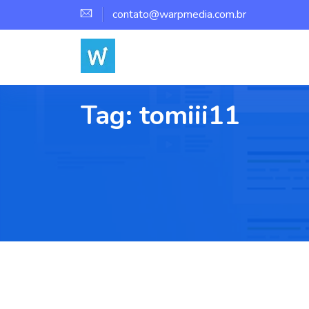
contato@warpmedia.com.br
Tag:
tomiii11