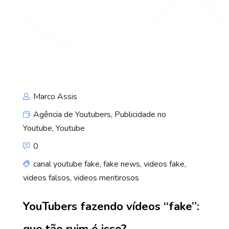
Marco Assis
Agência de Youtubers
,
Publicidade no
Youtube
,
Youtube
0
canal youtube fake
,
fake news
,
videos fake
,
videos falsos
,
videos mentirosos
YouTubers fazendo vídeos “fake”:
que tão ruim é isso?