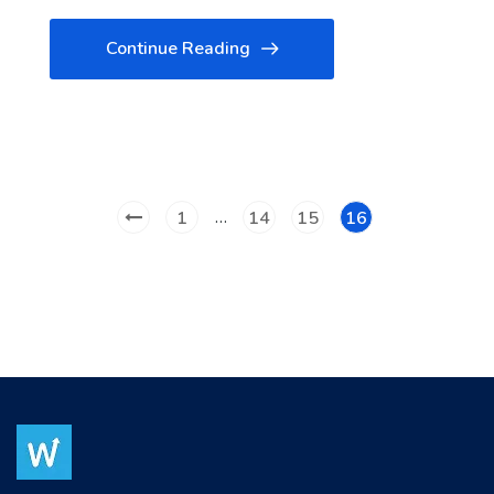
Continue Reading
…
1
14
15
16