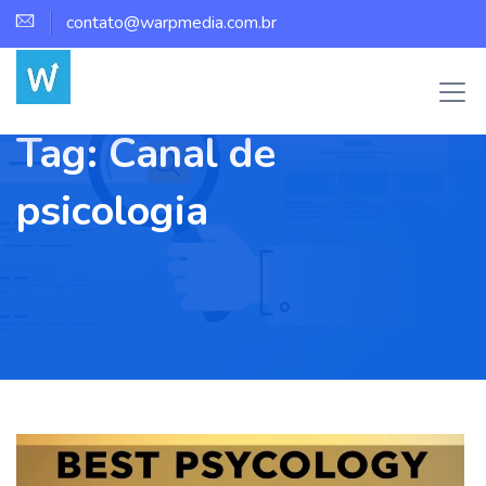
contato@warpmedia.com.br
Tag:
Canal de
psicologia