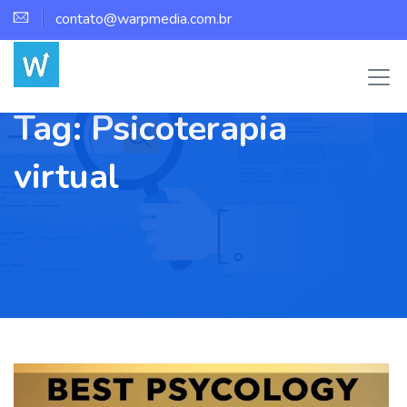
contato@warpmedia.com.br
Tag:
Psicoterapia
virtual