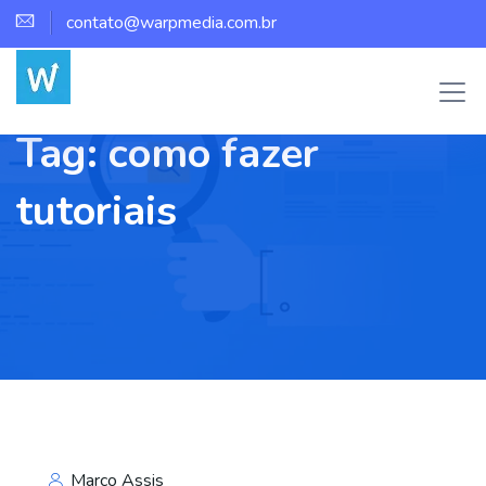
contato@warpmedia.com.br
Tag:
como fazer
tutoriais
Marco Assis