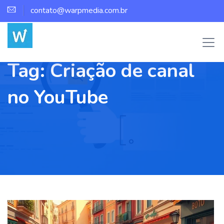
contato@warpmedia.com.br
Tag:
Criação de canal
no YouTube