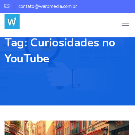
contato@warpmedia.com.br
Tag:
Curiosidades no
YouTube