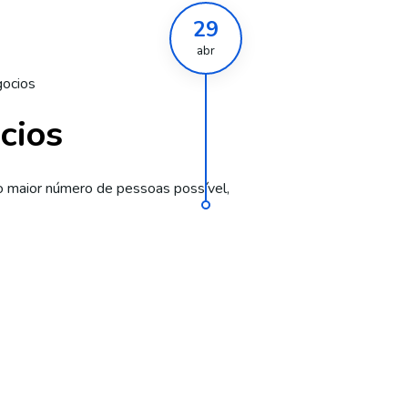
29
abr
gocios
cios
 maior número de pessoas possível,