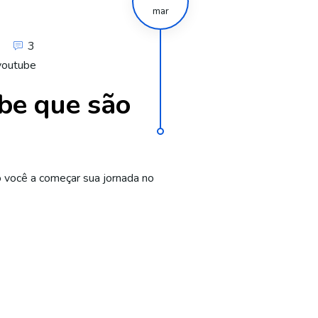
mar
3
 youtube
ube que são
o você a começar sua jornada no