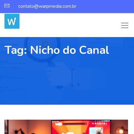
contato@warpmedia.com.br
Tag:
Nicho do Canal