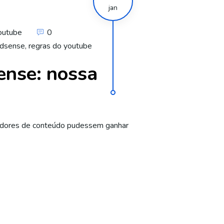
jan
youtube
0
adsense
,
regras do youtube
nse: nossa
riadores de conteúdo pudessem ganhar