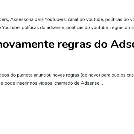
bers
,
Assessoria para Youtubers
,
canal do youtube
,
políticas do 
do YouTube
,
políticas do adsense
,
políticas do youtube
,
regras do 
ovamente regras do Adse
deos do planeta anunciou novas regras (de novo) para que os c
be pode inserir nos vídeos, chamado de Adsense…