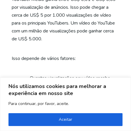
por visualização de anúncios. Isso pode chegar a
cerca de US$ 5 por 1.000 visualizações de vídeo
para os principais YouTubers. Um vídeo do YouTube
com um milhão de visualizações pode ganhar cerca
de US$ 5.000.
Isso depende de vários fatores:
Quantas visualizações seu vídeo recebe
Nós utilizamos cookies para melhorar a
Quantos cliques seus anúncios recebem
experiência em nosso site
O comprimento do vídeo
Para continuar, por favor, aceite.
Perguntas frequentes
sobre monetização do
Aceitar