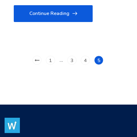
Continue Reading
…
1
3
4
5