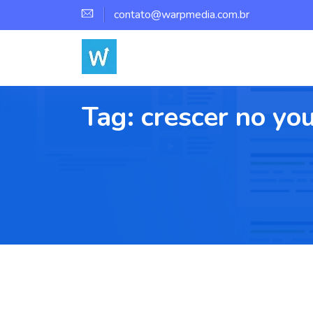
contato@warpmedia.com.br
Tag:
crescer no yo