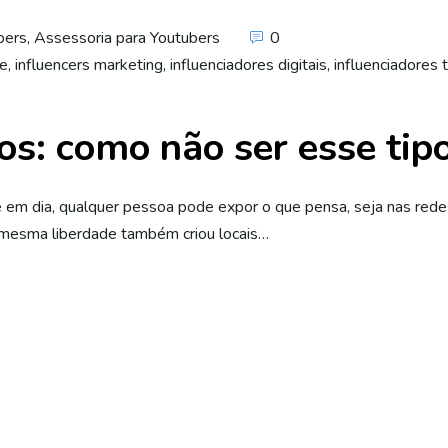
bers
,
Assessoria para Youtubers
0
be
,
influencers marketing
,
influenciadores digitais
,
influenciadores 
os: como não ser esse tip
e em dia, qualquer pessoa pode expor o que pensa, seja nas redes
 mesma liberdade também criou locais…