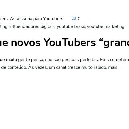
bers
,
Assessoria para Youtubers
0
ting
,
influenciadores digitais
,
youtube brasil
,
youtube marketing
 que novos YouTubers “gr
o que muita gente pensa, não são pessoas perfeitas. Eles cometem 
 de conteúdo. Às vezes, um canal cresce muito rápido, mais…