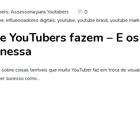
bers
,
Assessoria para Youtubers
0
be
,
influenciadores digitais
,
youtube
,
youtube brasil
,
youtube mark
e YouTubers fazem – E os
 nessa
obre coisas terríveis que muito YouTuber faz em troca de visuali
 ter sucesso como…