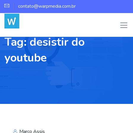
contato@warpmedia.com.br
Tag:
desistir do
youtube
Marco Assis