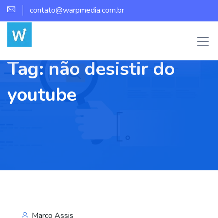
contato@warpmedia.com.br
Tag:
não desistir do
youtube
Marco Assis