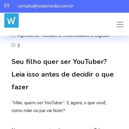
contato@warpmedia.com.br
Marco Assis
Agência de Youtubers
,
Influenciadores Digitais
2
Seu filho quer ser YouTuber?
Leia isso antes de decidir o que
fazer
“Mãe, quero ser YouTuber”. E agora, o que você,
como mãe ou pai vai fazer?