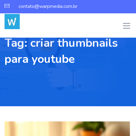
contato@warpmedia.com.br
Tag:
criar thumbnails
para youtube