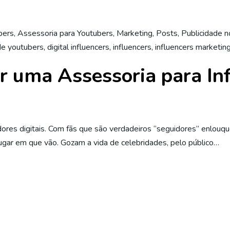
bers
,
Assessoria para Youtubers
,
Marketing
,
Posts
,
Publicidade 
de youtubers
,
digital influencers
,
influencers
,
influencers marketin
r uma Assessoria para In
ores digitais. Com fãs que são verdadeiros “seguidores” enlouq
ar em que vão. Gozam a vida de celebridades, pelo público…