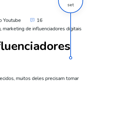
set
no Youtube
16
g
,
marketing de influenciadores digitais
fluenciadores
uecidos, muitos deles precisam tomar