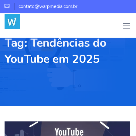
contato@warpmedia.com.br
Tag:
Tendências do
YouTube em 2025