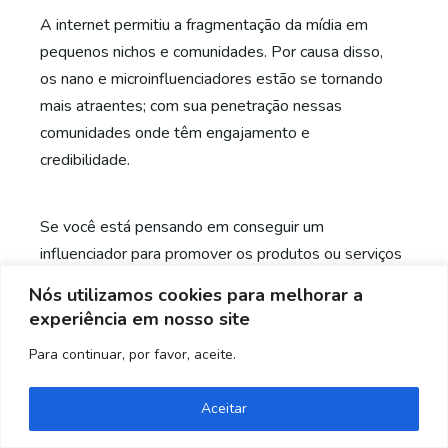
A internet permitiu a fragmentação da mídia em
pequenos nichos e comunidades. Por causa disso,
os nano e microinfluenciadores estão se tornando
mais atraentes; com sua penetração nessas
comunidades onde têm engajamento e
credibilidade.
Se você está pensando em conseguir um
influenciador para promover os produtos ou serviços
de sua marca, certifique-se de que seu público
Nós utilizamos cookies para melhorar a
esteja alinhado com seu mercado-alvo.
experiência em nosso site
Para continuar, por favor, aceite.
E se precisa de ajuda com sua carreira de
influenciador digital,
CLIQUE AQUI
.
Aceitar