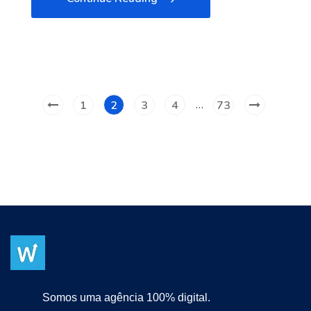
…
1
2
3
4
73
Somos uma agência 100% digital.