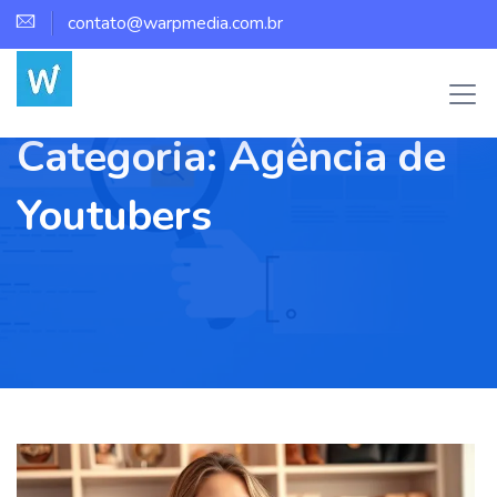
contato@warpmedia.com.br
Categoria:
Agência de
Youtubers