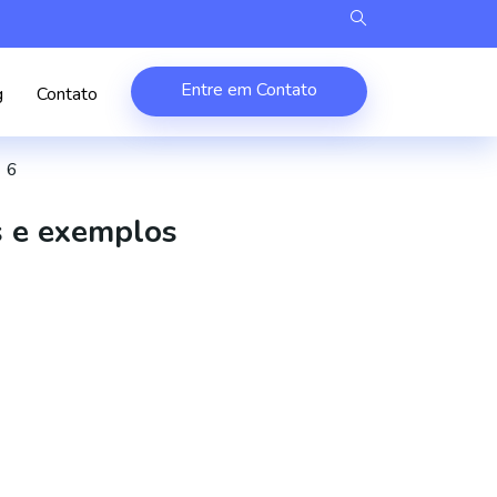
Entre em Contato
g
Contato
6
s e exemplos