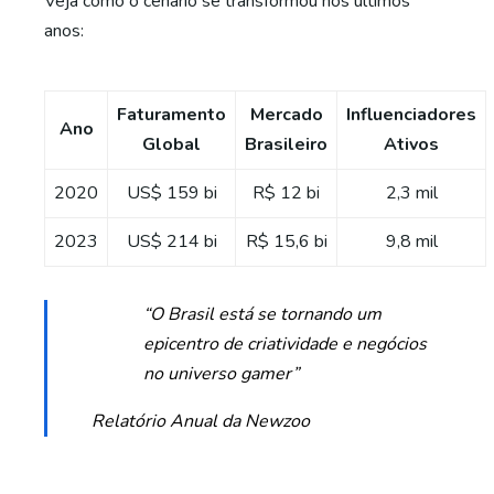
Veja como o cenário se transformou nos últimos
anos:
Faturamento
Mercado
Influenciadores
Ano
Global
Brasileiro
Ativos
2020
US$ 159 bi
R$ 12 bi
2,3 mil
2023
US$ 214 bi
R$ 15,6 bi
9,8 mil
“O Brasil está se tornando um
epicentro de criatividade e negócios
no universo gamer”
Relatório Anual da Newzoo