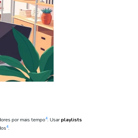
4
dores por mais tempo
. Usar
playlists
4
dos
.