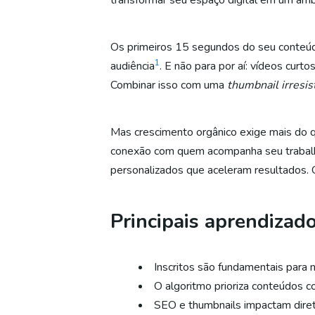
transformar seu espaço digital em um ambi
Os primeiros 15 segundos do seu conteúd
1
audiência
. E não para por aí: vídeos cu
Combinar isso com uma
thumbnail irresis
Mas crescimento orgânico exige mais do q
conexão com quem acompanha seu trabal
personalizados que aceleram resultados. C
Principais aprendizad
Inscritos são fundamentais para
O algoritmo prioriza conteúdos co
SEO e thumbnails impactam dire