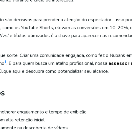
ente vibrante e cheio de interações.
o são decisivos para prender a atenção do espectador – isso 
rtos, como os YouTube Shorts, elevam as conversões em 10-20%, 
tível
e títulos otimizados é a chave para aparecer nas recomenda
ue sorte. Criar uma comunidade engajada, como fez o Nubank em s
1
ho
. E para quem busca um atalho profissional, nossa
assessori
lique aqui e descubra como potencializar seu alcance.
os
 melhorar engajamento e tempo de exibição
m alta retenção inicial
tamente na descoberta de vídeos