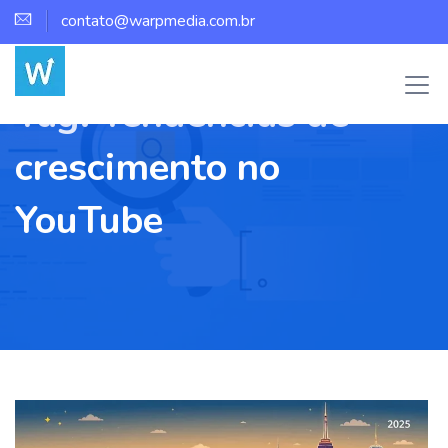
contato@warpmedia.com.br
Tag:
Tendências de
crescimento no
YouTube