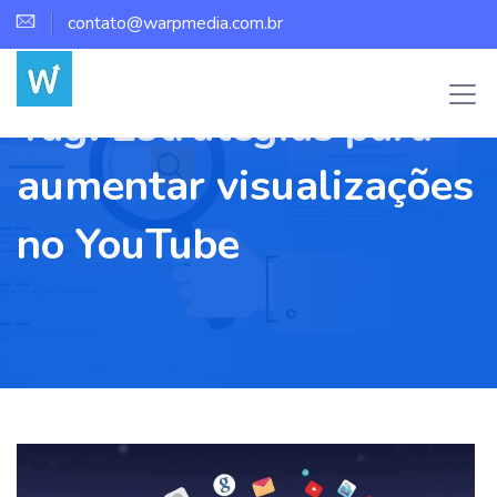
contato@warpmedia.com.br
Tag:
Estratégias para
aumentar visualizações
no YouTube