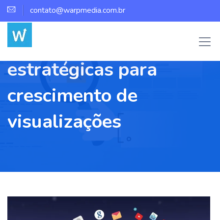
contato@warpmedia.com.br
Tag:
Parcerias
estratégicas para
crescimento de
visualizações