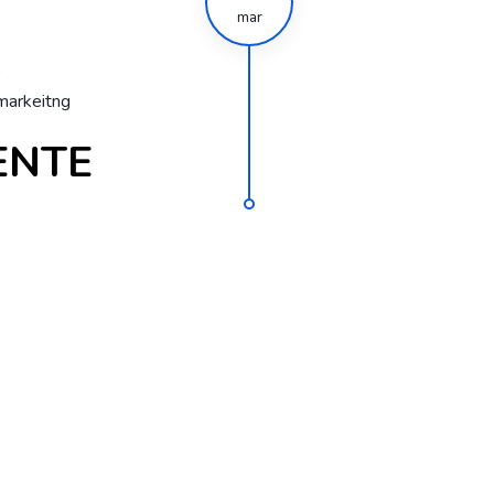
mar
0
markeitng
MENTE