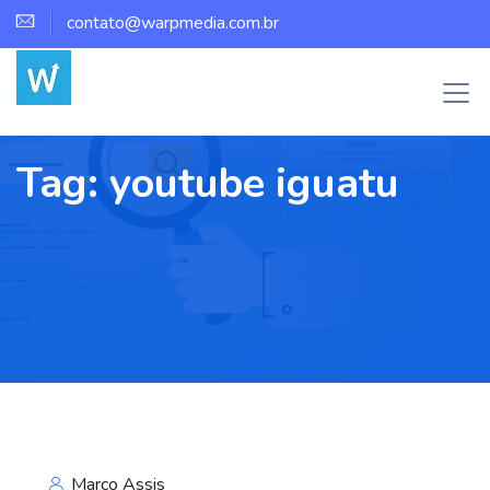
contato@warpmedia.com.br
Tag:
youtube iguatu
Marco Assis