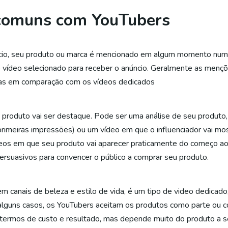
 comuns com YouTubers
o, seu produto ou marca é mencionado em algum momento num ví
 vídeo selecionado para receber o anúncio. Geralmente as men
tas em comparação com os vídeos dedicados
produto vai ser destaque. Pode ser uma análise de seu produto,
primeiras impressões) ou um vídeo em que o influenciador vai mo
deos em que seu produto vai aparecer praticamente do começo ao
rsuasivos para convencer o público a comprar seu produto.
m canais de beleza e estilo de vida, é um tipo de video dedicado,
alguns casos, os YouTubers aceitam os produtos como parte ou c
m termos de custo e resultado, mas depende muito do produto a 