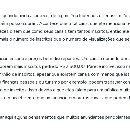
em quando ainda acontece) de algum YouTuber nos dizer assim: “o
bém posso cobrar”. Acontece que o tal canal que ele menciona t
vezes dizem que como seus canais tem tantos inscritos, então ele
ais o número de inscritos que o número de visualizações que se
unciar, encontre preços bem discrepantes. Um canal cobrando po
 porém mais inscritos pedindo R$2.500,00. Parece incrível isso
ilhão de inscritos, apesar que existem canais com menos que iss
o finanças pessoais ou turismo por exemplo, podem trabalhar co
e inscritos. Isso devido a que eles falam para um público muito
uito mais eficiente que um anúncio em outros canais, que podem 
tar aqui alguns pensamentos que muitos anunciantes principiante