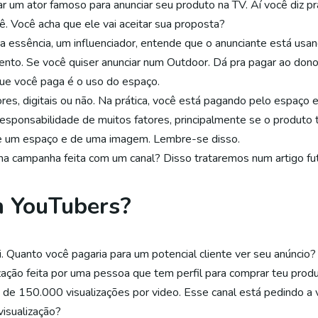
ar um ator famoso para anunciar seu produto na TV. Aí você diz p
ê. Você acha que ele vai aceitar sua proposta?
a essência, um influenciador, entende que o anunciante está usan
mento. Se você quiser anunciar num Outdoor. Dá pra pagar ao do
ue você paga é o uso do espaço.
s, digitais ou não. Na prática, você está pagando pelo espaço e
é responsabilidade de muitos fatores, principalmente se o produto
de um espaço e de uma imagem. Lembre-se disso.
a campanha feita com um canal? Disso trataremos num artigo fut
m YouTubers?
. Quanto você pagaria para um potencial cliente ver seu anúncio
zação feita por uma pessoa que tem perfil para comprar teu pro
a de 150.000 visualizações por video. Esse canal está pedindo a
visualização?