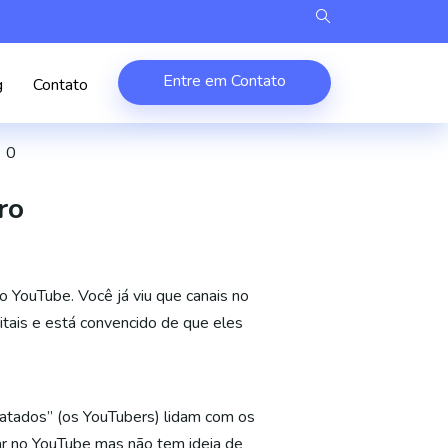
Entre em Contato
g
Contato
0
ro
 YouTube. Você já viu que canais no
gitais e está convencido de que eles
ratados” (os YouTubers) lidam com os
ar no YouTube mas não tem ideia de