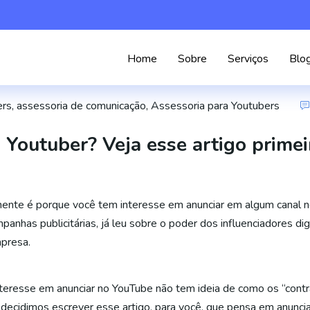
Home
Sobre
Serviços
Blo
ers
,
assessoria de comunicação
,
Assessoria para Youtubers
Youtuber? Veja esse artigo primei
mente é porque você tem interesse em anunciar em algum canal no
anhas publicitárias, já leu sobre o poder dos influenciadores di
presa.
teresse em anunciar no YouTube não tem ideia de como os “cont
 decidimos escrever esse artigo, para você, que pensa em anunci