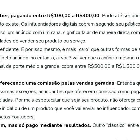
ber, pagando entre R$100,00 a R$300,00.
Pode até ser que
não existe. Os influenciadores digitais cobram segundo seu públi
o, um anúncio com um canal significa falar de maneira direta co
idades de vender seu produto ou serviço.
 eficiente. E por isso mesmo, é mais “caro” que outras formas de 
elo anúncio, no entanto, ai você vai ver que o anúncio mesmo cu
nal de porte médio a grande, cobra entre R$500,00 a R$1.500,00
oferecendo uma comissão pelas vendas geradas.
Entenda q
uíssimas exceções, anunciantes que oferecem comissão como pa
 piadas. Por mais espetacular que seja seu produto, não ofereç
icial ou de um produto que você vai enviar ao influenciador c
pelos Youtubers.
em, mas só pago mediante resultados.
Outro “clássico” entr