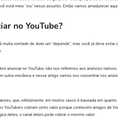
ocê está meio “cru” nesse assunto. Então vamos amadurecer aqui a
iar no YouTube?
á muita vontade de dizer um “depende”, mas você já deve estar can
.
obre anunciar no YouTube, não nos referimos aos anúncios nativo
m outra mecânica e nesse artigo vamos nos concentrar nos anún
alores, que, infelizmente, em muitos casos é baseada em quanto
ns YouTubers cobram certo valor porque conhecem amigos de You
gica deles, o canal deles pode cobrar o mesmo valor.