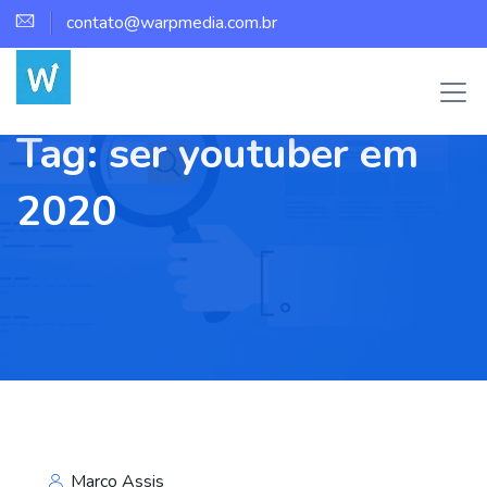
contato@warpmedia.com.br
Tag:
ser youtuber em
2020
Marco Assis