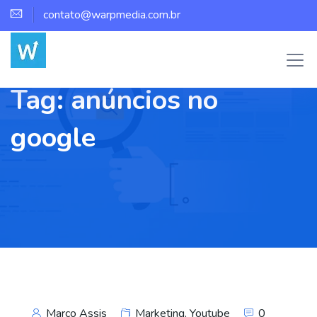
contato@warpmedia.com.br
Tag:
anúncios no
google
Marco Assis
Marketing
,
Youtube
0