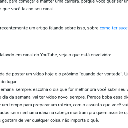
nal para começar e manter uma carreira, porque você quer ser um
o que você faz no seu canal.
s recentemente um artigo falando sobre isso, sobre
como ter suce
 falando em canal do YouTube, veja o que está envolvido:
ada de postar um vídeo hoje e o próximo “quando der vontade”. 
do lugar.
mana, sempre: escolha o dia que for melhor pra você subir seu v
dia da semana, vai ter vídeo novo, sempre. Parece boba essa dic
e um tempo para preparar um roteiro, com o assunto que você vai
avados sem nenhuma ideia na cabeça mostram pra quem assiste que
 gostam de ver qualquer coisa, não importa o quê.