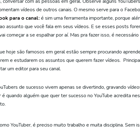
s, conversar com as pessoas em geral. Observe alguns YouTubers
comentam vídeos de outros canais. O mesmo serve para o Faceb
ok para o canal:
é sim uma ferramenta importante, porque além
 ao assunto que você fala em seus vídeos. E se esses posts fore
 vai começar a se espalhar por aí. Mas pra fazer isso, é necessár
e hoje são famosos em geral estão sempre procurando aprender
lerem e estudarem os assuntos que querem fazer vídeos. Princip
ar um editor para seu canal.
ouTubers de sucesso vivem apenas se divertindo, gravando vídeo
or é quando alguém que quer ter sucesso no YouTube acredita ne
to.
o YouTuber, é preciso muito trabalho e muita disciplina. Sem isso,