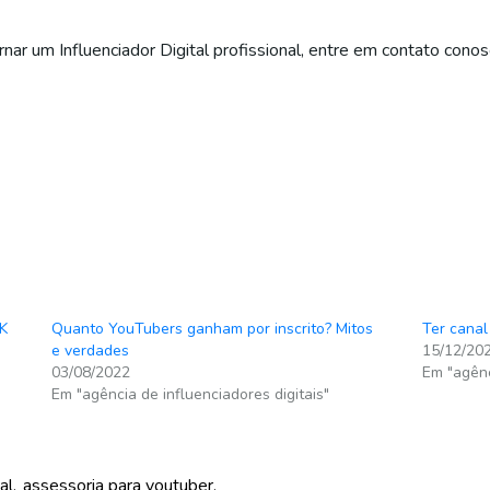
rnar um Influenciador Digital profissional, entre em contato conos
RK
Quanto YouTubers ganham por inscrito? Mitos
Ter canal
e verdades
15/12/20
03/08/2022
Em "agênc
Em "agência de influenciadores digitais"
al
assessoria para youtuber