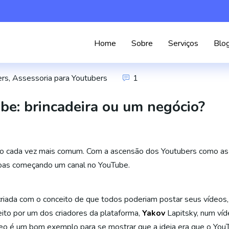
Home
Sobre
Serviços
Blo
ers
,
Assessoria para Youtubers
1
be: brincadeira ou um negócio?
lgo cada vez mais comum. Com a ascensão dos Youtubers como as 
oas começando um canal no YouTube.
 criada com o conceito de que todos poderiam postar seus vídeos
ito por um dos criadores da plataforma,
Yakov
Lapitsky, num víd
eo é um bom exemplo para se mostrar que a ideia era que o You