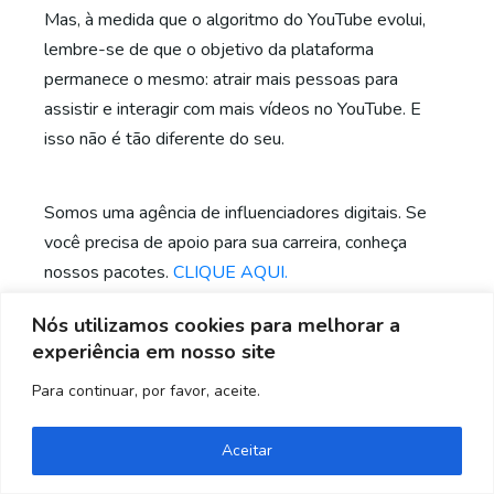
Mas, à medida que o algoritmo do YouTube evolui,
lembre-se de que o objetivo da plataforma
permanece o mesmo: atrair mais pessoas para
assistir e interagir com mais vídeos no YouTube. E
isso não é tão diferente do seu.
Somos uma agência de influenciadores digitais. Se
você precisa de apoio para sua carreira, conheça
nossos pacotes.
CLIQUE AQUI.
Nós utilizamos cookies para melhorar a
fonte: shopify.com
experiência em nosso site
Para continuar, por favor, aceite.
Precisa de ajuda? Entre em contato!
Relacionado
Aceitar
Assessoria para
Entrevistando Youtubers: