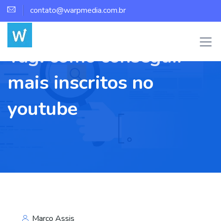
contato@warpmedia.com.br
Tag:
como conseguir
mais inscritos no
youtube
Marco Assis