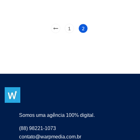
1
2
Somos uma agência 100% digital.
(88) 98221-1073
contato@warpmedia.com.br