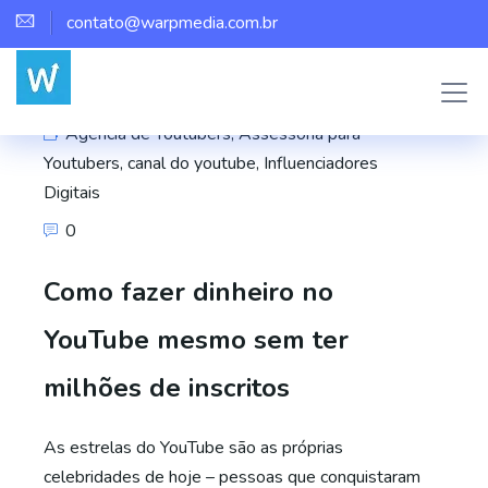
contato@warpmedia.com.br
Marco Assis
Agência de Youtubers
,
Assessoria para
Youtubers
,
canal do youtube
,
Influenciadores
Digitais
0
Como fazer dinheiro no
YouTube mesmo sem ter
milhões de inscritos
As estrelas do YouTube são as próprias
celebridades de hoje – pessoas que conquistaram