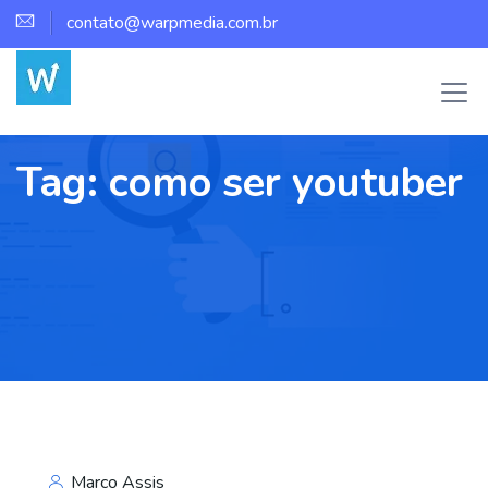
contato@warpmedia.com.br
Tag:
como ser youtuber
Marco Assis