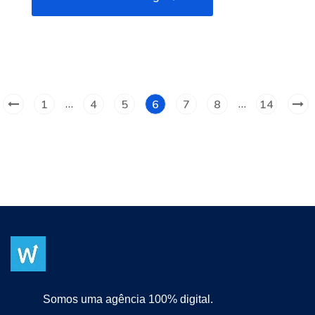
…
…
1
4
5
6
7
8
14
Somos uma agência 100% digital.