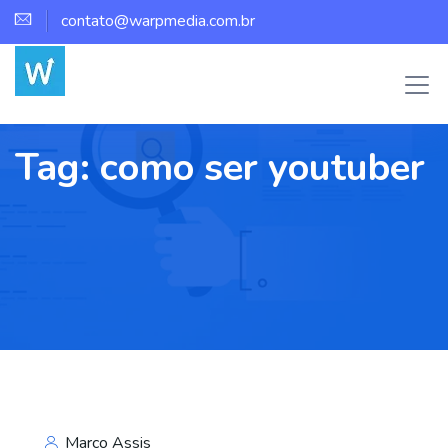
contato@warpmedia.com.br
Tag:
como ser youtuber
Marco Assis