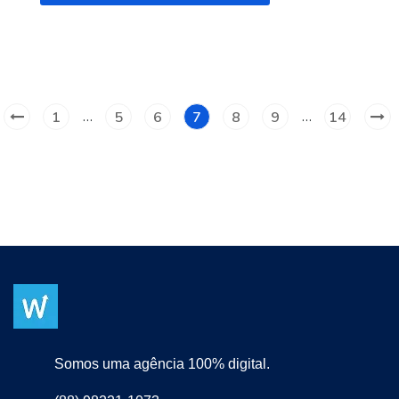
…
…
1
5
6
7
8
9
14
Somos uma agência 100% digital.